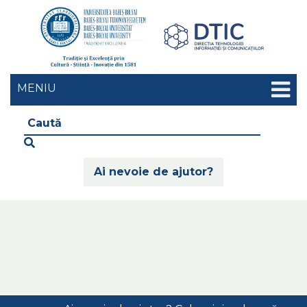
Skip
Skip
to
to
content
main
menu
MENIU
Caută
Ai nevoie de ajutor?