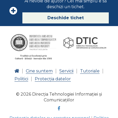
Ai nevoie de ajutor? Cel mai simplu e să
deschizi un tichet.
Deschide tichet
Cine suntem
Servicii
Tutoriale
Politici
Protecția datelor
© 2026
Direcția Tehnologiei Informației și
Comunicațiilor