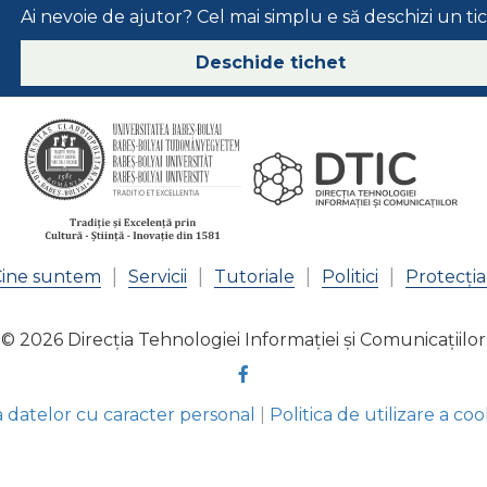
Ai nevoie de ajutor? Cel mai simplu e să deschizi un ti
Deschide tichet
Cine suntem
Servicii
Tutoriale
Politici
Protecția
© 2026
Direcția Tehnologiei Informației și Comunicațiilor
a datelor cu caracter personal
|
Politica de utilizare a coo