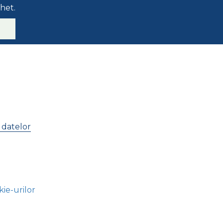
chet.
 datelor
kie-urilor